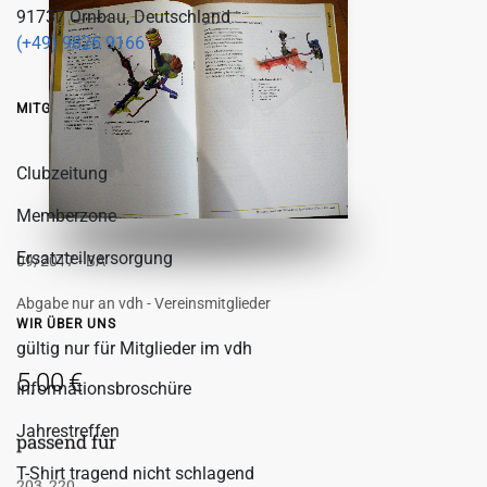
91737 Ornbau, Deutschland
(+49) 9826 9166
MITGLIEDSCHAFT IM VDH
Clubzeitung
Memberzone
Ersatzteilversorgung
09/2017 - BA
Abgabe nur an vdh - Vereinsmitglieder
WIR ÜBER UNS
gültig nur für Mitglieder im vdh
5,00
€
Informationsbroschüre
Jahrestreffen
passend für
T-Shirt tragend nicht schlagend
203, 220