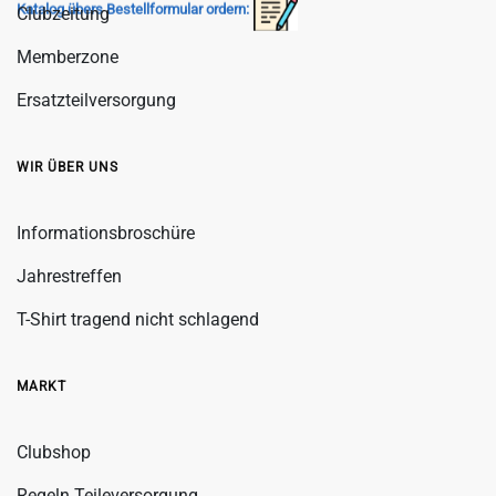
Katalog übers Bestellformular ordern:
Clubzeitung
Memberzone
Ersatzteilversorgung
WIR ÜBER UNS
Informationsbroschüre
Jahrestreffen
T-Shirt tragend nicht schlagend
MARKT
Clubshop
Regeln Teileversorgung