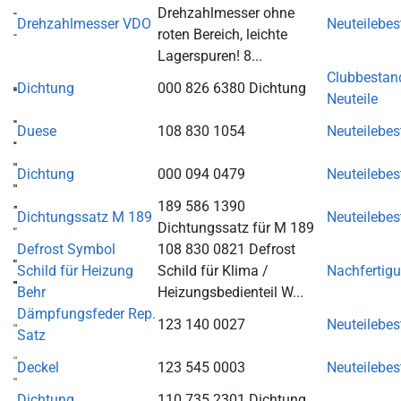
Drehzahlmesser ohne
Drehzahlmesser VDO
Neuteilebe
roten Bereich, leichte
Lagerspuren! 8...
Clubbestan
Dichtung
000 826 6380 Dichtung
Neuteile
Duese
108 830 1054
Neuteilebe
Dichtung
000 094 0479
Neuteilebe
189 586 1390
Dichtungssatz M 189
Neuteilebe
Dichtungssatz für M 189
Defrost Symbol
108 830 0821 Defrost
Schild für Heizung
Schild für Klima /
Nachfertig
Behr
Heizungsbedienteil W...
Dämpfungsfeder Rep.
123 140 0027
Neuteilebe
Satz
Deckel
123 545 0003
Neuteilebe
Dichtung
110 735 2301 Dichtung