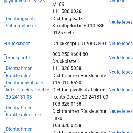
Zylinderkopf M189
Neuteile
M189.
111 586 0026
Dichtungssatz
Dichtungssatz
Neuteilebe
Schaltgetriebe
Schaltgetriebe = 113 586
0126 siehe...
Druckknopf
Druckknopf 001 988 3481
Neuteilebe
000 250 9604 80
Druckplatte
Neuteilebe
Druckplatte
Dichtrahmen
111 826 5058
Neuteilebe
Rückleuchte
Dichtrahmen Rückleuchte
Dichtungsvollsatz
116 010 5520
links + rechts Goetze
Dichtungsvollsatz links +
Neuteilebe
20-24131-03
rechts Goetze 20-24131-03
108 826 0158
Dichtrahmen
Dichtrahmen Rückleuchte
Neuteilebe
Rückleuchte links
links
108 826 0258
Dichtrahmen
Dichtrahmen Rückleuchte
Neuteilebe