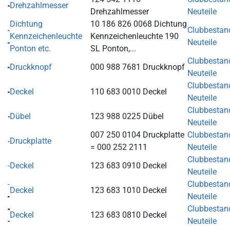
Drehzahlmesser
Drehzahlmesser
Neuteile
Dichtung
10 186 826 0068 Dichtung
Clubbestan
Kennzeichenleuchte
Kennzeichenleuchte 190
Neuteile
Ponton etc.
SL Ponton,...
Clubbestan
Druckknopf
000 988 7681 Druckknopf
Neuteile
Clubbestan
Deckel
110 683 0010 Deckel
Neuteile
Clubbestan
Dübel
123 988 0225 Dübel
Neuteile
007 250 0104 Druckplatte
Clubbestan
Druckplatte
= 000 252 2111
Neuteile
Clubbestan
Deckel
123 683 0910 Deckel
Neuteile
Clubbestan
Deckel
123 683 1010 Deckel
Neuteile
Clubbestan
Deckel
123 683 0810 Deckel
Neuteile