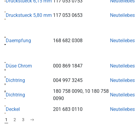
Druckstueck 6,15 mm
117 053 0753
Neuteilebe
Druckstueck 5,80 mm
117 053 0653
Neuteilebe
Daempfung
168 682 0308
Neuteilebe
Düse Chrom
000 869 1847
Neuteilebe
Dichtring
004 997 3245
Neuteilebe
180 758 0090, 10 180 758
Dichtring
Neuteilebe
0090
Deckel
201 683 0110
Neuteilebe
1
2
3