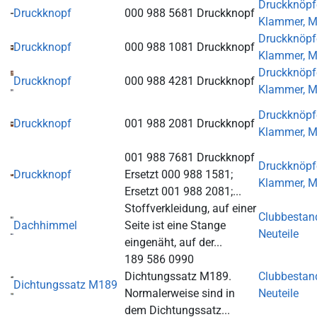
Druckknöpf
Druckknopf
000 988 5681 Druckknopf
Klammer, M
Druckknöpf
Druckknopf
000 988 1081 Druckknopf
Klammer, M
Druckknöpf
Druckknopf
000 988 4281 Druckknopf
Klammer, M
Druckknöpf
Druckknopf
001 988 2081 Druckknopf
Klammer, M
001 988 7681 Druckknopf
Druckknöpf
Druckknopf
Ersetzt 000 988 1581;
Klammer, M
Ersetzt 001 988 2081;...
Stoffverkleidung, auf einer
Clubbestan
Dachhimmel
Seite ist eine Stange
Neuteile
eingenäht, auf der...
189 586 0990
Dichtungssatz M189.
Clubbestan
Dichtungssatz M189
Normalerweise sind in
Neuteile
dem Dichtungssatz...