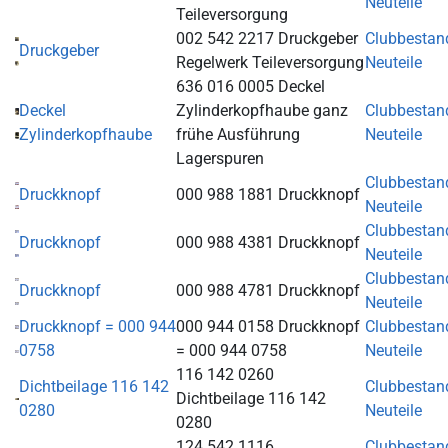
Neuteile
Teileversorgung
002 542 2217 Druckgeber
Clubbestan
Druckgeber
Regelwerk Teileversorgung
Neuteile
636 016 0005 Deckel
Deckel
Zylinderkopfhaube ganz
Clubbestan
Zylinderkopfhaube
frühe Ausführung
Neuteile
Lagerspuren
Clubbestan
Druckknopf
000 988 1881 Druckknopf
Neuteile
Clubbestan
Druckknopf
000 988 4381 Druckknopf
Neuteile
Clubbestan
Druckknopf
000 988 4781 Druckknopf
Neuteile
Druckknopf = 000 944
000 944 0158 Druckknopf
Clubbestan
0758
= 000 944 0758
Neuteile
116 142 0260
Dichtbeilage 116 142
Clubbestan
Dichtbeilage 116 142
0280
Neuteile
0280
124 542 1116
Clubbestan