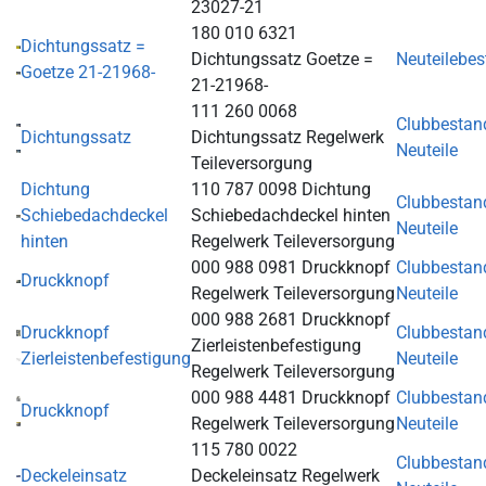
23027-21
180 010 6321
Dichtungssatz =
Dichtungssatz Goetze =
Neuteilebe
Goetze 21-21968-
21-21968-
111 260 0068
Clubbestan
Dichtungssatz
Dichtungssatz Regelwerk
Neuteile
Teileversorgung
Dichtung
110 787 0098 Dichtung
Clubbestan
Schiebedachdeckel
Schiebedachdeckel hinten
Neuteile
hinten
Regelwerk Teileversorgung
000 988 0981 Druckknopf
Clubbestan
Druckknopf
Regelwerk Teileversorgung
Neuteile
000 988 2681 Druckknopf
Druckknopf
Clubbestan
Zierleistenbefestigung
Zierleistenbefestigung
Neuteile
Regelwerk Teileversorgung
000 988 4481 Druckknopf
Clubbestan
Druckknopf
Regelwerk Teileversorgung
Neuteile
115 780 0022
Clubbestan
Deckeleinsatz
Deckeleinsatz Regelwerk