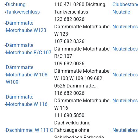
Dichtung
110 471 0280 Dichtung
Clubbestan
Tankverschluss
Tankverschluss
Neuteile
123 682 0026
Dämmmatte
Dämmmatte Motorhaube
Neuteilebe
Motorhaube W123
W 123
107 682 0326
Dämmmatte
Dämmmatte Motorhaube
Neuteilebe
Motorhaube R/C 107
R/C 107
109 682 0026
Dämmmatte
Dämmmatte Motorhaube
Motorhaube W 108
Neuteilebe
W 108 W 109 109 682
W109
0526 Dämmmatte...
116 682 0026
Dämmmatte
Dämmmatte Motorhaube
Neuteilebe
Motorhaube W 116
W 116
111 690 5850
Dachverkleidung
Dachhimmel W 111 C
Fahrzeuge ohne
Neuteilebe
Schiebedach Farbcode