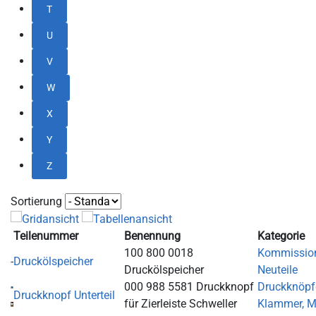
T
U
V
W
X
Y
Z
Sortierung
Teilenummer
Benennung
Kategorie
100 800 0018
Kommissio
Druckölspeicher
Druckölspeicher
Neuteile
000 988 5581 Druckknopf
Druckknöpf
Druckknopf Unterteil
für Zierleiste Schweller
Klammer, M