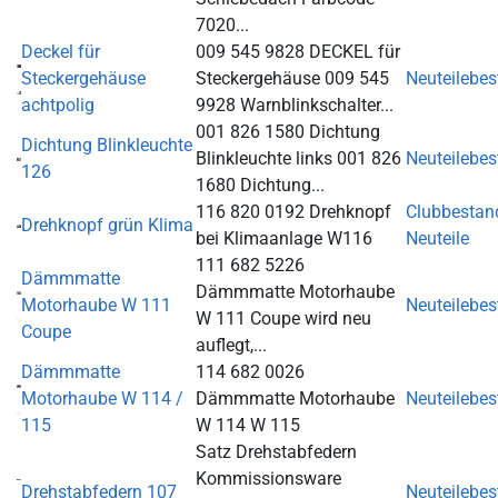
7020...
Deckel für
009 545 9828 DECKEL für
Steckergehäuse
Steckergehäuse 009 545
Neuteilebe
achtpolig
9928 Warnblinkschalter...
001 826 1580 Dichtung
Dichtung Blinkleuchte
Blinkleuchte links 001 826
Neuteilebe
126
1680 Dichtung...
116 820 0192 Drehknopf
Clubbestan
Drehknopf grün Klima
bei Klimaanlage W116
Neuteile
111 682 5226
Dämmmatte
Dämmmatte Motorhaube
Motorhaube W 111
Neuteilebe
W 111 Coupe wird neu
Coupe
auflegt,...
Dämmmatte
114 682 0026
Motorhaube W 114 /
Dämmmatte Motorhaube
Neuteilebe
115
W 114 W 115
Satz Drehstabfedern
Kommissionsware
Drehstabfedern 107
Neuteilebe