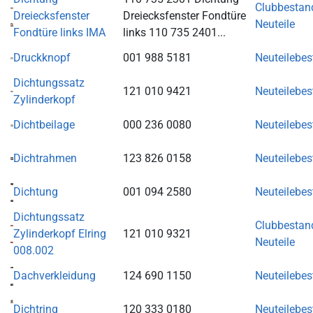
Clubbestan
Dreiecksfenster
Dreiecksfenster Fondtüre
Neuteile
Fondtüre links IMA
links 110 735 2401...
Druckknopf
001 988 5181
Neuteilebe
Dichtungssatz
121 010 9421
Neuteilebe
Zylinderkopf
Dichtbeilage
000 236 0080
Neuteilebe
Dichtrahmen
123 826 0158
Neuteilebe
Dichtung
001 094 2580
Neuteilebe
Dichtungssatz
Clubbestan
Zylinderkopf Elring
121 010 9321
Neuteile
008.002
Dachverkleidung
124 690 1150
Neuteilebe
Dichtring
120 333 0180
Neuteilebe