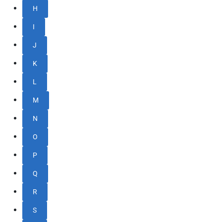
H
I
J
K
L
M
N
O
P
Q
R
S