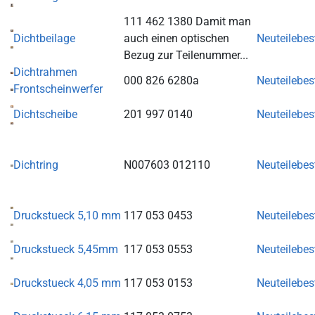
111 462 1380 Damit man
Dichtbeilage
auch einen optischen
Neuteilebe
Bezug zur Teilenummer...
Dichtrahmen
000 826 6280a
Neuteilebe
Frontscheinwerfer
Dichtscheibe
201 997 0140
Neuteilebe
Dichtring
N007603 012110
Neuteilebe
Druckstueck 5,10 mm
117 053 0453
Neuteilebe
Druckstueck 5,45mm
117 053 0553
Neuteilebe
Druckstueck 4,05 mm
117 053 0153
Neuteilebe