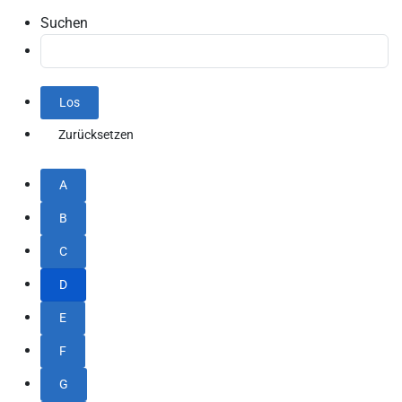
Suchen
A
B
C
D
E
F
G