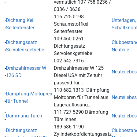
vermutlich 107 758 0236 /
0336 / 0636
116 725 0198
Dichtung Keil
Unterlagen,
Schaumstoffkeil
Seitenfenster
Schaltknöp
Seitenfenster
109 460 0261
Dichtungssatz
Clubbestan
Dichtungssatz
Servolenkgetriebe
Neuteile
Servolenkgetriebe
002 542 7316
Drehzahlmesser W
Drehzahlmesser W 125
Neuteilebe
126 SD
Diesel USA mit Zeituhr
passend für...
110 682 1313 Dämpfung
Dämpfung Moltopren
Moltopren für Tunnel aus
Neuteilebe
für Tunnel
Lagerauflösung...
111 727 5290 Dämpfung
Dämmung Türen
Neuteilebe
Türe innen
189 586 1190
Dichtungssatz
Clubbestan
Zylinderkopfdichtungssatz