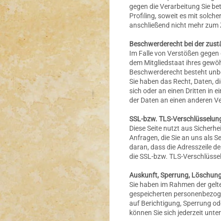
gegen die Verarbeitung Sie be
Profiling, soweit es mit solc
anschließend nicht mehr zum 
Beschwerderecht bei der zust
Im Falle von Verstößen gegen 
dem Mitgliedstaat ihres gewöh
Beschwerderecht besteht unbe
Sie haben das Recht, Daten, di
sich oder an einen Dritten in
der Daten an einen anderen Ver
SSL-bzw. TLS-Verschlüsselun
Diese Seite nutzt aus Sicherh
Anfragen, die Sie an uns als 
daran, dass die Adresszeile d
die SSL-bzw. TLS-Verschlüsselu
Auskunft, Sperrung, Löschung
Sie haben im Rahmen der gelte
gespeicherten personenbezoge
auf Berichtigung, Sperrung o
können Sie sich jederzeit un