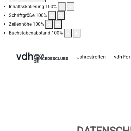
Inhaltsskalierung
100
%
Schriftgröße
100
%
Zeilenhöhe
100
%
Buchstabenabstand
100
%
Jahrestreffen
vdh Fo
DATENSCH