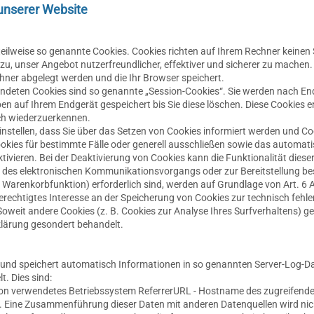
unserer Website
teilweise so genannte Cookies. Cookies richten auf Ihrem Rechner keine
zu, unser Angebot nutzerfreundlicher, effektiver und sicherer zu machen.
chner abgelegt werden und die Ihr Browser speichert.
endeten Cookies sind so genannte „Session-Cookies“. Sie werden nach E
en auf Ihrem Endgerät gespeichert bis Sie diese löschen. Diese Cookies e
h wiederzuerkennen.
nstellen, dass Sie über das Setzen von Cookies informiert werden und Coo
okies für bestimmte Fälle oder generell ausschließen sowie das automat
ivieren. Bei der Deaktivierung von Cookies kann die Funktionalität diese
g des elektronischen Kommunikationsvorgangs oder zur Bereitstellung be
 Warenkorbfunktion) erforderlich sind, werden auf Grundlage von Art. 6 Ab
erechtigtes Interesse an der Speicherung von Cookies zur technisch fehle
 Soweit andere Cookies (z. B. Cookies zur Analyse Ihres Surfverhaltens) 
klärung gesondert behandelt.
t und speichert automatisch Informationen in so genannten Server-Log-Da
. Dies sind:
n verwendetes Betriebssystem ReferrerURL - Hostname des zugreifende
. Eine Zusammenführung dieser Daten mit anderen Datenquellen wird n