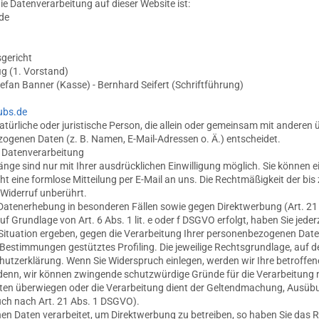
die Datenverarbeitung auf dieser Website ist:
de
sgericht
ig (1. Vorstand)
tefan Banner (Kasse) - Bernhard Seifert (Schriftführung)
ubs.de
 natürliche oder juristische Person, die allein oder gemeinsam mit anderen 
ogenen Daten (z. B. Namen, E-Mail-Adressen o. Ä.) entscheidet.
ur Datenverarbeitung
ge sind nur mit Ihrer ausdrücklichen Einwilligung möglich. Sie können ein
cht eine formlose Mitteilung per E-Mail an uns. Die Rechtmäßigkeit der bis
 Widerruf unberührt.
Datenerhebung in besonderen Fällen sowie gegen Direktwerbung (Art. 2
 Grundlage von Art. 6 Abs. 1 lit. e oder f DSGVO erfolgt, haben Sie jede
 Situation ergeben, gegen die Verarbeitung Ihrer personenbezogenen Dat
se Bestimmungen gestütztes Profiling. Die jeweilige Rechtsgrundlage, auf 
hutzerklärung. Wenn Sie Widerspruch einlegen, werden wir Ihre betroff
i denn, wir können zwingende schutzwürdige Gründe für die Verarbeitung 
eiten überwiegen oder die Verarbeitung dient der Geltendmachung, Ausüb
ch nach Art. 21 Abs. 1 DSGVO).
 Daten verarbeitet, um Direktwerbung zu betreiben, so haben Sie das Re