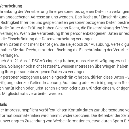
Verarbeitung
chränkung der Verarbeitung Ihrer personenbezogenen Daten zu verlangen.
ssum angegebenen Adresse an uns wenden. Das Recht auf Einschränkung d
 Richtigkeit Ihrer bei uns gespeicherten personenbezogenen Daten bestrei
Für die Dauer der Prüfung haben Sie das Recht, die Einschränkung der Vera
verlangen. Wenn die Verarbeitung Ihrer personenbezogenen Daten unre
g die Einschränkung der Datenverarbeitung verlangen.
nen Daten nicht mehr benötigen, Sie sie jedoch zur Ausübung, Verteidi
haben Sie das Recht, statt der Löschung die Einschränkung der Verarbei
verlangen.
ach Art. 21 Abs. 1 DSGVO eingelegt haben, muss eine Abwägung zwische
n. Solange noch nicht feststeht, wessen Interessen überwiegen, haben S
ng Ihrer personenbezogenen Daten zu verlangen.
rer personenbezogenen Daten eingeschränkt haben, dürfen diese Daten –v
willigung oder zur Geltendmachung, Ausübung oder Verteidigung von R
en natürlichen oder juristischen Person oder aus Gründen eines wichtigen
 Mitgliedstaats verarbeitet werden.
ails
r Impressumspflicht veröffentlichten Kontaktdaten zur Übersendung vo
ormationsmaterialien wird hiermit widersprochen. Die Betreiber der Seit
der unverlangten Zusendung von Werbeinformationen, etwa durch Spam-E-Ma