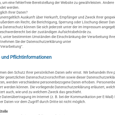
n, um eine fehlerfreie Bereitstellung der Website zu gewährleisten. Ander
ndet werden.
lich Ihrer Daten?
t unentgeltlich Auskunft über Herkunft, Empfänger und Zweck Ihrer gesp
außerdem ein Recht, die Berichtigung, Sperrung oder Löschung dieser Dat
 Datenschutz können Sie sich jederzeit unter der im Impressum angeg
Beschwerderecht bei der zuständigen Aufsichtsbehörde zu.
t, unter bestimmten Umständen die Einschränkung der Verarbeitung Ih
entnehmen Sie der Datenschutzerklärung unter
 Verarbeitung“.
 und Pflichtinformationen
ehmen den Schutz Ihrer persönlichen Daten sehr ernst. Wir behandeln Ih
der gesetzlichen Datenschutzvorschriften sowie dieser Datenschutzerklä
zen, werden verschiedene personenbezogene Daten erhoben. Personenbe
ziert werden können. Die vorliegende Datenschutzerklärung erläutert, wel
äutert auch, wie und zu welchem Zweck das geschieht.
ie Datenübertragung im Internet (z. B. bei der Kommunikation per E-Mail)
er Daten vor dem Zugriff durch Dritte ist nicht möglich.
telle