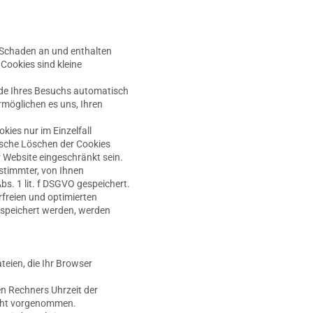
n Schaden an und enthalten
 Cookies sind kleine
nde Ihres Besuchs automatisch
rmöglichen es uns, Ihren
kies nur im Einzelfall
ische Löschen der Cookies
r Website eingeschränkt sein.
stimmter, von Ihnen
s. 1 lit. f DSGVO gespeichert.
rfreien und optimierten
gespeichert werden, werden
teien, die Ihr Browser
n Rechners Uhrzeit der
icht vorgenommen.