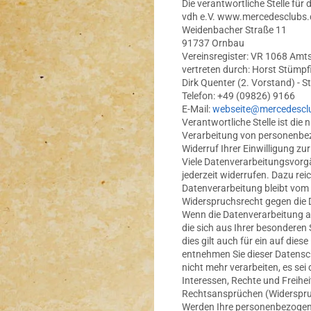
Die verantwortliche Stelle für 
vdh e.V. www.mercedesclubs.
Weidenbacher Straße 11
91737 Ornbau
Vereinsregister: VR 1068 Amt
vertreten durch: Horst Stümpf
Dirk Quenter (2. Vorstand) - S
Telefon: +49 (09826) 9166
E-Mail:
webseite@mercedescl
Verantwortliche Stelle ist die
Verarbeitung von personenbez
Widerruf Ihrer Einwilligung z
Viele Datenverarbeitungsvorgän
jederzeit widerrufen. Dazu rei
Datenverarbeitung bleibt vom
Widerspruchsrecht gegen die 
Wenn die Datenverarbeitung auf
die sich aus Ihrer besonderen
dies gilt auch für ein auf die
entnehmen Sie dieser Datensc
nicht mehr verarbeiten, es se
Interessen, Rechte und Freih
Rechtsansprüchen (Widerspru
Werden Ihre personenbezogenen