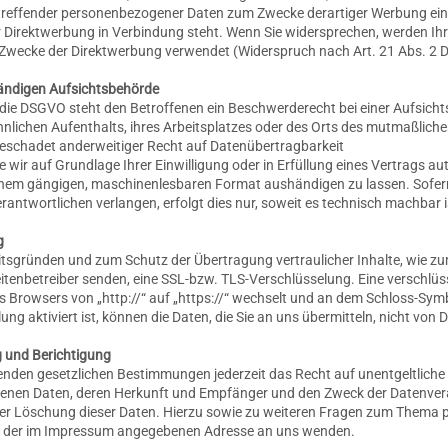
treffender personenbezogener Daten zum Zwecke derartiger Werbung einzu
her Direktwerbung in Verbindung steht. Wenn Sie widersprechen, werden 
Zwecke der Direktwerbung verwendet (Widerspruch nach Art. 21 Abs. 2
ändigen Aufsichtsbehörde
die DSGVO steht den Betroffenen ein Beschwerderecht bei einer Aufsicht
nlichen Aufenthalts, ihres Arbeitsplatzes oder des Orts des mutmaßlich
schadet anderweitiger Recht auf Datenübertragbarkeit
e wir auf Grundlage Ihrer Einwilligung oder in Erfüllung eines Vertrags au
 einem gängigen, maschinenlesbaren Format aushändigen zu lassen. Sofern
antwortlichen verlangen, erfolgt dies nur, soweit es technisch machbar i
g
eitsgründen und zum Schutz der Übertragung vertraulicher Inhalte, wie zu
Seitenbetreiber senden, eine SSL-bzw. TLS-Verschlüsselung. Eine verschlü
es Browsers von „http://“ auf „https://“ wechselt und an dem Schloss-Symb
ng aktiviert ist, können die Daten, die Sie an uns übermitteln, nicht von 
 und Berichtigung
nden gesetzlichen Bestimmungen jederzeit das Recht auf unentgeltliche 
nen Daten, deren Herkunft und Empfänger und den Zweck der Datenvera
der Löschung dieser Daten. Hierzu sowie zu weiteren Fragen zum Them
ter der im Impressum angegebenen Adresse an uns wenden.