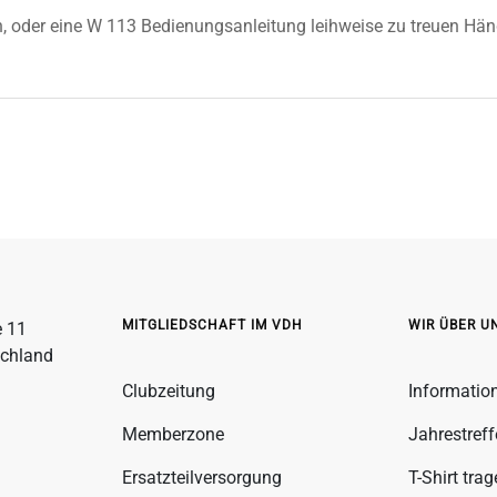
gen, oder eine W 113 Bedienungsanleitung leihweise zu treuen H
MITGLIEDSCHAFT IM VDH
WIR ÜBER U
e 11
schland
Clubzeitung
Informatio
Memberzone
Jahrestref
Ersatzteilversorgung
T-Shirt tra