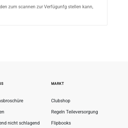
änden zum scannen zur Verfügunfg stellen kann,
NS
MARKT
nsbroschüre
Clubshop
fen
Regeln Teileversorgung
gend nicht schlagend
Flipbooks