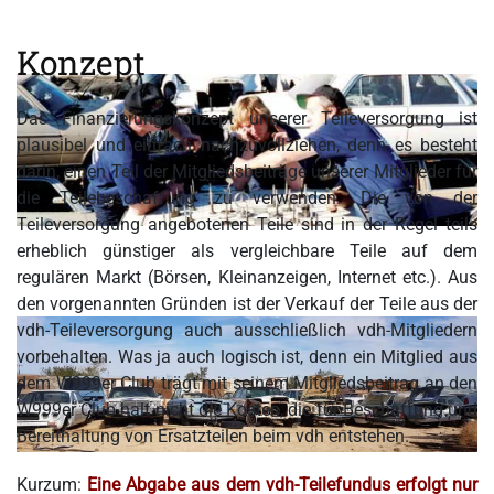
Konzept
Das Finanzierungskonzept unserer Teileversorgung ist
plausibel und einfach nachzuvollziehen, denn es besteht
darin, einen Teil der Mitgliedsbeiträge unserer Mitglieder für
die Teilebeschaffung zu verwenden. Die von der
Teileversorgung angebotenen Teile sind in der Regel teils
erheblich günstiger als vergleichbare Teile auf dem
regulären Markt (Börsen, Kleinanzeigen, Internet etc.). Aus
den vorgenannten Gründen ist der Verkauf der Teile aus der
vdh-Teileversorgung auch ausschließlich vdh-Mitgliedern
vorbehalten. Was ja auch logisch ist, denn ein Mitglied aus
dem W999er Club trägt mit seinem Mitgliedsbeitrag an den
W999er Club halt nicht die Kosten, die für Beschaffung und
Bereithaltung von Ersatzteilen beim vdh entstehen.
Kurzum:
Eine Abgabe aus dem vdh-Teilefundus erfolgt nur