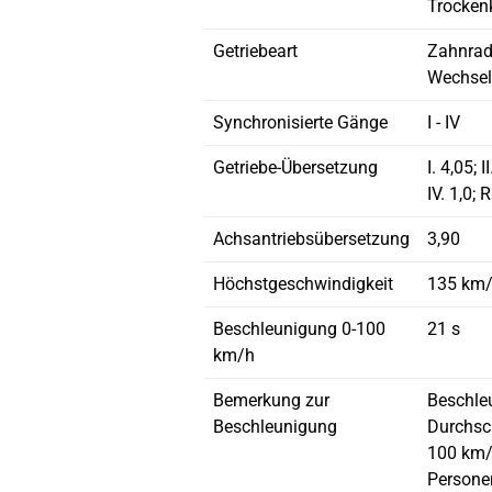
Trocken
Getriebeart
Zahnrad
Wechsel
Synchronisierte Gänge
I - IV
Getriebe-Übersetzung
I. 4,05; II
IV. 1,0; 
Achsantriebsübersetzung
3,90
Höchstgeschwindigkeit
135 km
Beschleunigung 0-100
21 s
km/h
Bemerkung zur
Beschle
Beschleunigung
Durchsch
100 km/
Persone