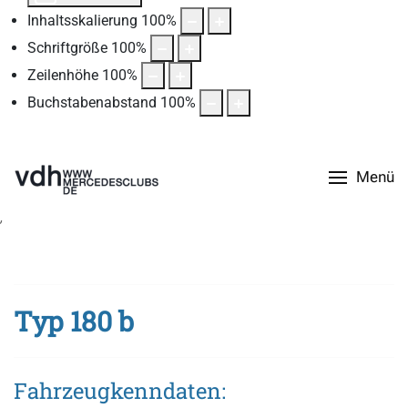
Inhaltsskalierung
100
%
Schriftgröße
100
%
Zeilenhöhe
100
%
Buchstabenabstand
100
%
Menü
Startseite
Fahrzeugtypen
Baureihen
Ponton
Typ 180
b
Typ 180 b
Fahrzeugkenndaten: