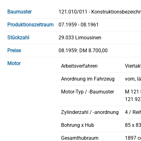
Baumuster
121.010/011 - Konstruktionsbezeichn
Produktionszeitraum
07.1959 - 08.1961
Stückzahl
29.033 Limousinen
Preise
08.1959: DM 8.700,00
Motor
Arbeitsverfahren
Viertak
Anordnung im Fahrzeug
vorn, l
Motor-Typ / -Baumuster
M 121 B
121.92
Zylinderzahl / -anordnung
4 / Rei
Bohrung x Hub
85 x 8
Gesamthubraum
1897 c