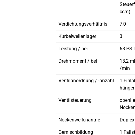
Steuer
ccm)
Verdichtungsverhältnis
7,0
Kurbelwellenlager
3
Leistung / bei
68 PS 
Drehmoment / bei
13,2 m
/min
Ventilanordnung / -anzahl
1 Einla
hänge
Ventilsteuerung
obenli
Nocken
Nockenwellenantrie
Duplex-
Gemischbildung
1 Fall