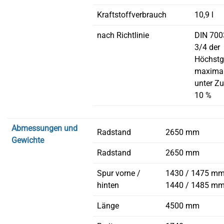
Kraftstoffverbrauch
10,9 l
nach Richtlinie
DIN 7003
3/4 der
Höchstg
maximal
unter Z
10 %
Abmessungen und
Radstand
2650 mm
Gewichte
Radstand
2650 mm
Spur vorne /
1430 / 1475 mm;
hinten
1440 / 1485 m
Länge
4500 mm