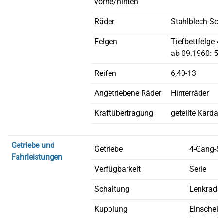
vorne/hinten
Räder
Stahlblech-S
Felgen
Tiefbettfelge 
ab 09.1960: 5
Reifen
6,40-13
Angetriebene Räder
Hinterräder
Kraftübertragung
geteilte Kard
Getriebe und
Getriebe
4-Gang-
Fahrleistungen
Verfügbarkeit
Serie
Schaltung
Lenkrad
Kupplung
Einsche