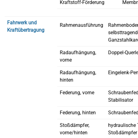
Kraftstoff-Förderung
Membr
Fahrwerk und
Rahmenausführung
Rahmenboden
Kraftübertragung
selbsttragend
Ganzstahlkar
Radaufhängung,
Doppel-Querl
vorne
Radaufhängung,
Eingelenk-Pe
hinten
Federung, vorne
Schraubenfed
Stabilisator
Federung, hinten
Schraubenfed
Stoßdämpfer,
hydraulische 
vorne/hinten
Stoßdämpfer