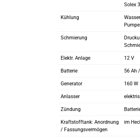
Solex 
Kühlung
Wasser
Pumpe;
Schmierung
Drucku
Schmier
Elektr. Anlage
12 V
Batterie
56 Ah 
Generator
160 W
Anlasser
elektri
Zündung
Batter
Kraftstofftank: Anordnung
im Heck
/ Fassungsvermögen