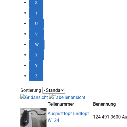
S
T
U
V
W
X
Y
Z
Sortierung
Teilenummer
Benennung
Auspufftopf Endtopf
124 491 0600 Au
W124