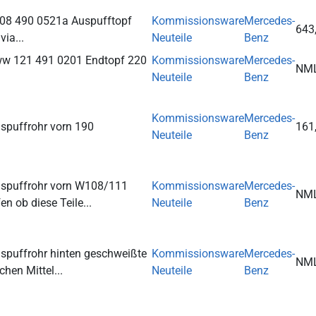
108 490 0521a Auspufftopf
Kommissionsware
Mercedes-
643
via...
Neuteile
Benz
w 121 491 0201 Endtopf 220
Kommissionsware
Mercedes-
NM
Neuteile
Benz
Kommissionsware
Mercedes-
spuffrohr vorn 190
161
Neuteile
Benz
spuffrohr vorn W108/111
Kommissionsware
Mercedes-
NM
n ob diese Teile...
Neuteile
Benz
spuffrohr hinten geschweißte
Kommissionsware
Mercedes-
NM
hen Mittel...
Neuteile
Benz