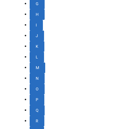
G
H
I
J
K
L
M
N
O
P
Q
R