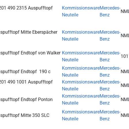
201 490 2315 Auspufftopf
Kommissionsware
Mercedes-
NM
Neuteile
Benz
spufftopf Mitte Eberspächer
Kommissionsware
Mercedes-
NM
Neuteile
Benz
spufftopf Endtopf von Walker
Kommissionsware
Mercedes-
101
Neuteile
Benz
Kommissionsware
Mercedes-
spufftopf Endtopf 190 c
NM
Neuteile
Benz
201 490 1001 Auspufftopf
Kommissionsware
Mercedes-
NM
Neuteile
Benz
Kommissionsware
Mercedes-
spufftopf Endtopf Ponton
NM
Neuteile
Benz
Kommissionsware
Mercedes-
spufftopf Mitte 350 SLC
NM
Neuteile
Benz