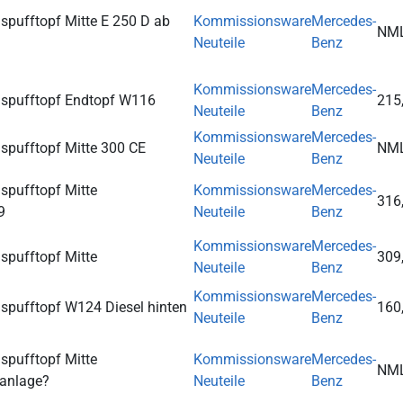
spufftopf Mitte E 250 D ab
Kommissionsware
Mercedes-
NM
Neuteile
Benz
Kommissionsware
Mercedes-
spufftopf Endtopf W116
215
Neuteile
Benz
Kommissionsware
Mercedes-
spufftopf Mitte 300 CE
NM
Neuteile
Benz
spufftopf Mitte
Kommissionsware
Mercedes-
316
9
Neuteile
Benz
Kommissionsware
Mercedes-
spufftopf Mitte
309
Neuteile
Benz
Kommissionsware
Mercedes-
spufftopf W124 Diesel hinten
160
Neuteile
Benz
spufftopf Mitte
Kommissionsware
Mercedes-
NM
anlage?
Neuteile
Benz