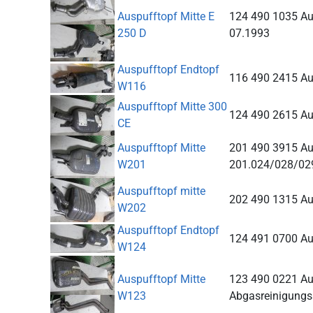
Auspufftopf Mitte E
124 490 1035 Au
250 D
07.1993
Auspufftopf Endtopf
116 490 2415 Au
W116
Auspufftopf Mitte 300
124 490 2615 Au
CE
Auspufftopf Mitte
201 490 3915 Au
W201
201.024/028/02
Auspufftopf mitte
202 490 1315 Au
W202
Auspufftopf Endtopf
124 491 0700 Au
W124
Auspufftopf Mitte
123 490 0221 Au
W123
Abgasreinigungs