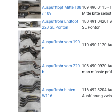
Auspufftopf Mitte 108
109 490 0115 - 
/ 109
Mitte bitte selbst 
Auspuffrohr Endtopf
180 491 04201 w
220 SE Ponton
SE Ponton
Auspuffrohr vorn 190
110 490 1120 Au
c
Auspuffrohr vorn 220
108 490 0920 Au
b
man müsste prüfe
Auspuffrohr hinten
116 492 3204 Au
W116
Ausführung zwisc