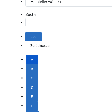
Suchen
A
B
C
D
E
F