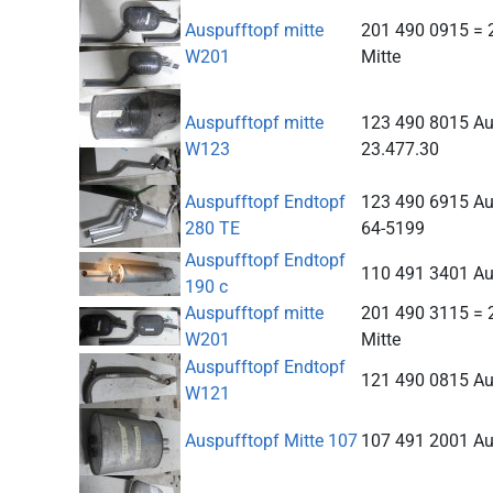
Auspufftopf mitte
201 490 0915 = 
W201
Mitte
Auspufftopf mitte
123 490 8015 Au
W123
23.477.30
Auspufftopf Endtopf
123 490 6915 Au
280 TE
64-5199
Auspufftopf Endtopf
110 491 3401 Au
190 c
Auspufftopf mitte
201 490 3115 = 
W201
Mitte
Auspufftopf Endtopf
121 490 0815 Au
W121
Auspufftopf Mitte 107
107 491 2001 Au