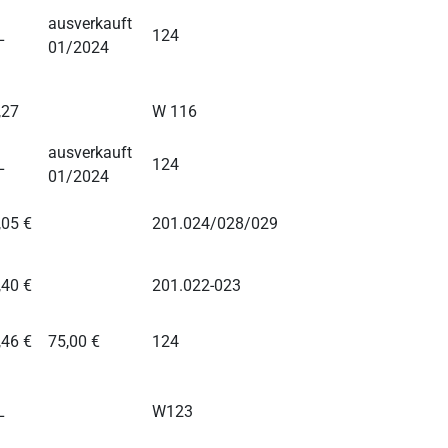
ausverkauft
L
124
01/2024
,27
W 116
ausverkauft
L
124
01/2024
,05 €
201.024/028/029
,40 €
201.022-023
,46 €
75,00 €
124
L
W123