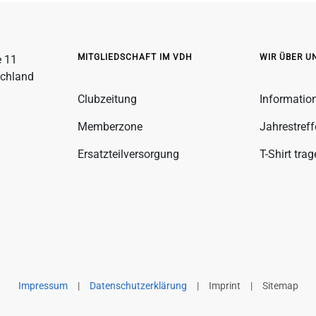
MITGLIEDSCHAFT IM VDH
WIR ÜBER U
e 11
schland
Clubzeitung
Informatio
Memberzone
Jahrestref
Ersatzteilversorgung
T-Shirt tra
Impressum
|
Datenschutzerklärung
|
Imprint
|
Sitemap