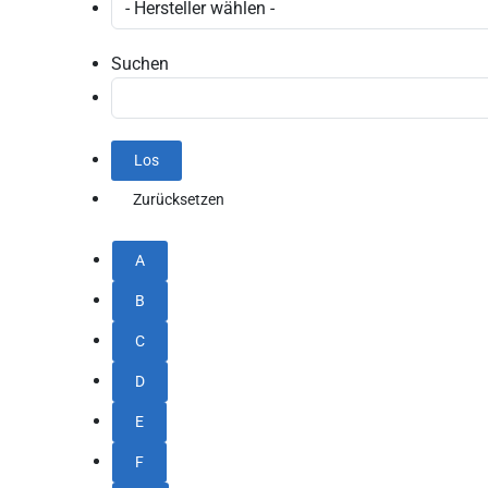
Suchen
A
B
C
D
E
F