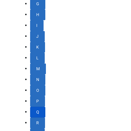
G
H
I
J
K
L
M
N
O
P
Q
R