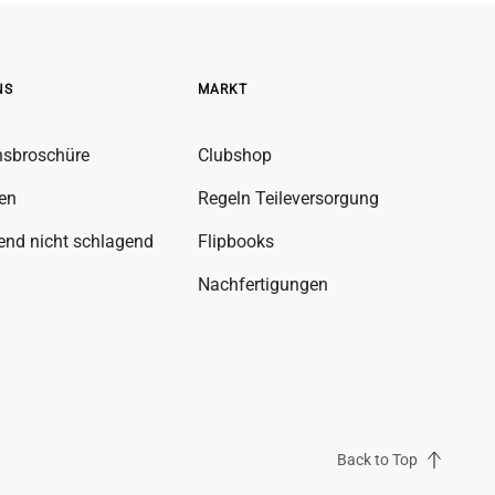
NS
MARKT
nsbroschüre
Clubshop
fen
Regeln Teileversorgung
gend nicht schlagend
Flipbooks
Nachfertigungen
Back to Top