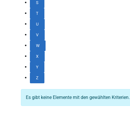
S
T
U
V
W
X
Y
Z
Es gibt keine Elemente mit den gewählten Kriterien.