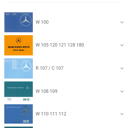
W 100
W 105 120 121 128 180
R 107 / C 107
W 108 109
W 110 111 112