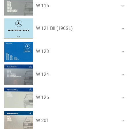
W 116
W 121 BII (190SL)
W 123
W 124
W 126
W 201