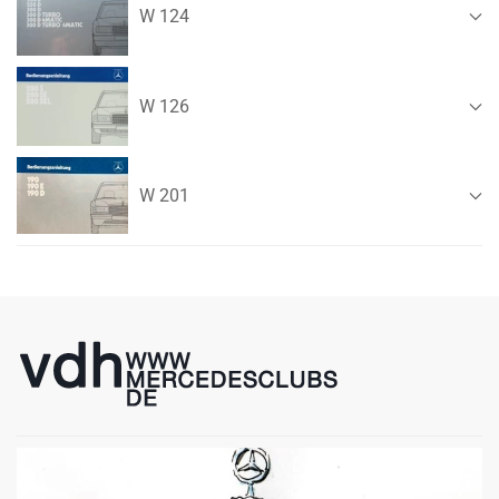
W 124
W 126
W 201