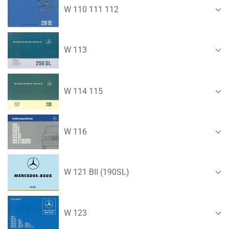
W 110 111 112
W 113
W 114 115
W 116
W 121 BII (190SL)
W 123