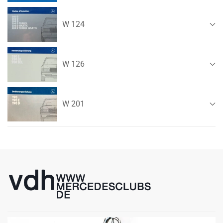
W 124
W 126
W 201