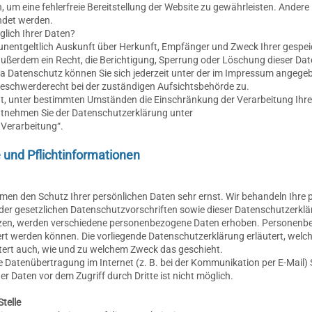
n, um eine fehlerfreie Bereitstellung der Website zu gewährleisten. Ander
ndet werden.
lich Ihrer Daten?
t unentgeltlich Auskunft über Herkunft, Empfänger und Zweck Ihrer gesp
außerdem ein Recht, die Berichtigung, Sperrung oder Löschung dieser Dat
 Datenschutz können Sie sich jederzeit unter der im Impressum angeg
Beschwerderecht bei der zuständigen Aufsichtsbehörde zu.
t, unter bestimmten Umständen die Einschränkung der Verarbeitung Ih
entnehmen Sie der Datenschutzerklärung unter
 Verarbeitung“.
 und Pflichtinformationen
ehmen den Schutz Ihrer persönlichen Daten sehr ernst. Wir behandeln Ih
der gesetzlichen Datenschutzvorschriften sowie dieser Datenschutzerklä
zen, werden verschiedene personenbezogene Daten erhoben. Personenbe
ziert werden können. Die vorliegende Datenschutzerklärung erläutert, wel
äutert auch, wie und zu welchem Zweck das geschieht.
ie Datenübertragung im Internet (z. B. bei der Kommunikation per E-Mail)
er Daten vor dem Zugriff durch Dritte ist nicht möglich.
telle