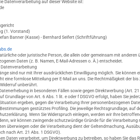
die Datenverarbeitung auf dieser Website ist:
de
sgericht
ig (1. Vorstand)
tefan Banner (Kasse) - Bernhard Seifert (Schriftführung)
ubs.de
 natürliche oder juristische Person, die allein oder gemeinsam mit anderen 
ogenen Daten (z. B. Namen, E-Mail-Adressen o. Ä.) entscheidet.
ur Datenverarbeitung
ge sind nur mit Ihrer ausdrücklichen Einwilligung möglich. Sie können ein
cht eine formlose Mitteilung per E-Mail an uns. Die Rechtmäßigkeit der bis
 Widerruf unberührt.
Datenerhebung in besonderen Fällen sowie gegen Direktwerbung (Art. 2
 Grundlage von Art. 6 Abs. 1 lit. e oder f DSGVO erfolgt, haben Sie jede
 Situation ergeben, gegen die Verarbeitung Ihrer personenbezogenen Dat
se Bestimmungen gestütztes Profiling. Die jeweilige Rechtsgrundlage, auf 
hutzerklärung. Wenn Sie Widerspruch einlegen, werden wir Ihre betroff
i denn, wir können zwingende schutzwürdige Gründe für die Verarbeitung 
eiten überwiegen oder die Verarbeitung dient der Geltendmachung, Ausüb
ch nach Art. 21 Abs. 1 DSGVO).
 Daten verarbeitet, um Direktwerbung zu betreiben, so haben Sie das Re