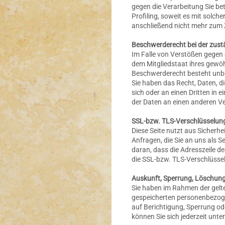
gegen die Verarbeitung Sie be
Profiling, soweit es mit solc
anschließend nicht mehr zum 
Beschwerderecht bei der zust
Im Falle von Verstößen gegen 
dem Mitgliedstaat ihres gewöh
Beschwerderecht besteht unbe
Sie haben das Recht, Daten, di
sich oder an einen Dritten in
der Daten an einen anderen Ver
SSL-bzw. TLS-Verschlüsselun
Diese Seite nutzt aus Sicherh
Anfragen, die Sie an uns als 
daran, dass die Adresszeile d
die SSL-bzw. TLS-Verschlüsselu
Auskunft, Sperrung, Löschung
Sie haben im Rahmen der gelte
gespeicherten personenbezoge
auf Berichtigung, Sperrung o
können Sie sich jederzeit un