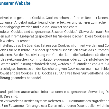
unserer Website
teilweise so genannte Cookies. Cookies richten auf Ihrem Rechner keine
zu, unser Angebot nutzerfreundlicher, effektiver und sicherer zu machen.
chner abgelegt werden und die Ihr Browser speichert.
endeten Cookies sind so genannte „Session-Cookies“. Sie werden nach E
en auf Ihrem Endgerät gespeichert bis Sie diese löschen. Diese Cookies e
h wiederzuerkennen.
nstellen, dass Sie über das Setzen von Cookies informiert werden und Coo
okies für bestimmte Fälle oder generell ausschließen sowie das automat
ivieren. Bei der Deaktivierung von Cookies kann die Funktionalität diese
g des elektronischen Kommunikationsvorgangs oder zur Bereitstellung be
 Warenkorbfunktion) erforderlich sind, werden auf Grundlage von Art. 6 Ab
erechtigtes Interesse an der Speicherung von Cookies zur technisch fehle
 Soweit andere Cookies (z. B. Cookies zur Analyse Ihres Surfverhaltens) 
klärung gesondert behandelt.
t und speichert automatisch Informationen in so genannten Server-Log-Da
. Dies sind:
n verwendetes Betriebssystem ReferrerURL - Hostname des zugreifende
. Eine Zusammenführung dieser Daten mit anderen Datenquellen wird n