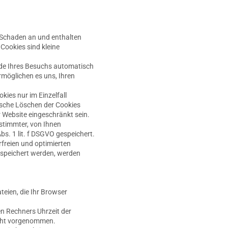
n Schaden an und enthalten
 Cookies sind kleine
nde Ihres Besuchs automatisch
rmöglichen es uns, Ihren
kies nur im Einzelfall
ische Löschen der Cookies
r Website eingeschränkt sein.
stimmter, von Ihnen
s. 1 lit. f DSGVO gespeichert.
rfreien und optimierten
gespeichert werden, werden
teien, die Ihr Browser
n Rechners Uhrzeit der
icht vorgenommen.