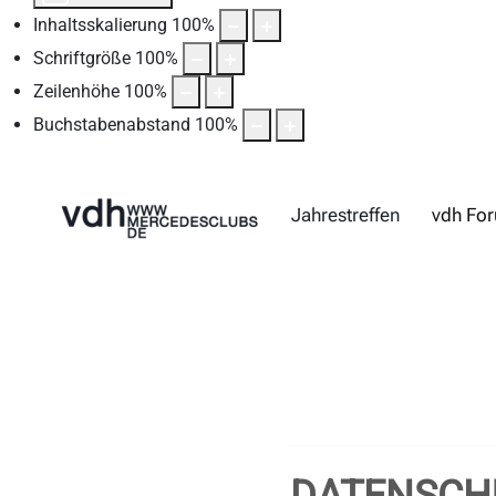
Inhaltsskalierung
100
%
Schriftgröße
100
%
Zeilenhöhe
100
%
Buchstabenabstand
100
%
Jahrestreffen
vdh Fo
DATENSCH