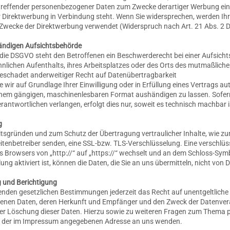
treffender personenbezogener Daten zum Zwecke derartiger Werbung einzu
her Direktwerbung in Verbindung steht. Wenn Sie widersprechen, werden 
Zwecke der Direktwerbung verwendet (Widerspruch nach Art. 21 Abs. 2
ändigen Aufsichtsbehörde
die DSGVO steht den Betroffenen ein Beschwerderecht bei einer Aufsicht
nlichen Aufenthalts, ihres Arbeitsplatzes oder des Orts des mutmaßlich
schadet anderweitiger Recht auf Datenübertragbarkeit
e wir auf Grundlage Ihrer Einwilligung oder in Erfüllung eines Vertrags au
 einem gängigen, maschinenlesbaren Format aushändigen zu lassen. Sofern
antwortlichen verlangen, erfolgt dies nur, soweit es technisch machbar i
g
eitsgründen und zum Schutz der Übertragung vertraulicher Inhalte, wie zu
Seitenbetreiber senden, eine SSL-bzw. TLS-Verschlüsselung. Eine verschlü
es Browsers von „http://“ auf „https://“ wechselt und an dem Schloss-Symb
ng aktiviert ist, können die Daten, die Sie an uns übermitteln, nicht von 
 und Berichtigung
nden gesetzlichen Bestimmungen jederzeit das Recht auf unentgeltliche 
nen Daten, deren Herkunft und Empfänger und den Zweck der Datenvera
der Löschung dieser Daten. Hierzu sowie zu weiteren Fragen zum Them
ter der im Impressum angegebenen Adresse an uns wenden.