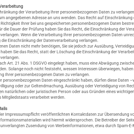
Verarbeitung
chränkung der Verarbeitung Ihrer personenbezogenen Daten zu verlangen.
ssum angegebenen Adresse an uns wenden. Das Recht auf Einschränkung d
 Richtigkeit Ihrer bei uns gespeicherten personenbezogenen Daten bestrei
Für die Dauer der Prüfung haben Sie das Recht, die Einschränkung der Vera
verlangen. Wenn die Verarbeitung Ihrer personenbezogenen Daten unre
g die Einschränkung der Datenverarbeitung verlangen.
nen Daten nicht mehr benötigen, Sie sie jedoch zur Ausübung, Verteidi
haben Sie das Recht, statt der Löschung die Einschränkung der Verarbei
verlangen.
ach Art. 21 Abs. 1 DSGVO eingelegt haben, muss eine Abwägung zwische
n. Solange noch nicht feststeht, wessen Interessen überwiegen, haben S
ng Ihrer personenbezogenen Daten zu verlangen.
rer personenbezogenen Daten eingeschränkt haben, dürfen diese Daten –v
willigung oder zur Geltendmachung, Ausübung oder Verteidigung von R
en natürlichen oder juristischen Person oder aus Gründen eines wichtigen
 Mitgliedstaats verarbeitet werden.
ails
r Impressumspflicht veröffentlichten Kontaktdaten zur Übersendung vo
ormationsmaterialien wird hiermit widersprochen. Die Betreiber der Seit
der unverlangten Zusendung von Werbeinformationen, etwa durch Spam-E-Ma