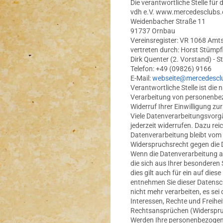
Die verantwortliche Stelle für 
vdh e.V. www.mercedesclubs.
Weidenbacher Straße 11
91737 Ornbau
Vereinsregister: VR 1068 Amt
vertreten durch: Horst Stümpf
Dirk Quenter (2. Vorstand) - S
Telefon: +49 (09826) 9166
E-Mail:
webseite@mercedescl
Verantwortliche Stelle ist die
Verarbeitung von personenbez
Widerruf Ihrer Einwilligung z
Viele Datenverarbeitungsvorgän
jederzeit widerrufen. Dazu rei
Datenverarbeitung bleibt vom
Widerspruchsrecht gegen die 
Wenn die Datenverarbeitung auf
die sich aus Ihrer besonderen
dies gilt auch für ein auf die
entnehmen Sie dieser Datensc
nicht mehr verarbeiten, es se
Interessen, Rechte und Freih
Rechtsansprüchen (Widerspru
Werden Ihre personenbezogenen